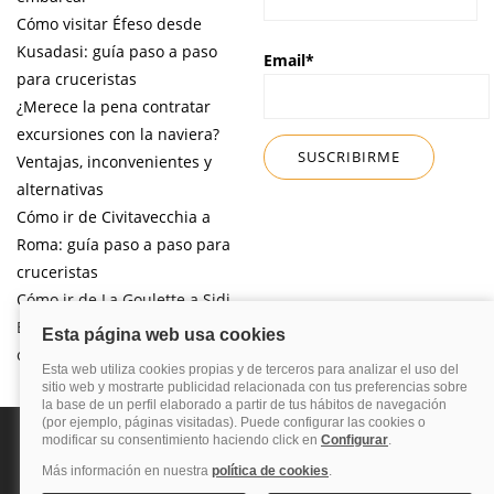
Cómo visitar Éfeso desde
Kusadasi: guía paso a paso
Email*
para cruceristas
¿Merece la pena contratar
excursiones con la naviera?
Ventajas, inconvenientes y
alternativas
Cómo ir de Civitavecchia a
Roma: guía paso a paso para
cruceristas
Cómo ir de La Goulette a Sidi
Bou Said por libre desde tu
crucero
Política de privacidad
Política de cookies
Nota legal
Enlaces de
interés