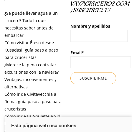
VAYACRUCEROS.COM
¡SUSCRÍBETE!
¿Se puede llevar agua a un
crucero? Todo lo que
Nombre y apellidos
necesitas saber antes de
embarcar
Cómo visitar Éfeso desde
Kusadasi: guía paso a paso
Email*
para cruceristas
¿Merece la pena contratar
excursiones con la naviera?
Ventajas, inconvenientes y
alternativas
Cómo ir de Civitavecchia a
Roma: guía paso a paso para
cruceristas
Cómo ir de La Goulette a Sidi
Bou Said por libre desde tu
crucero