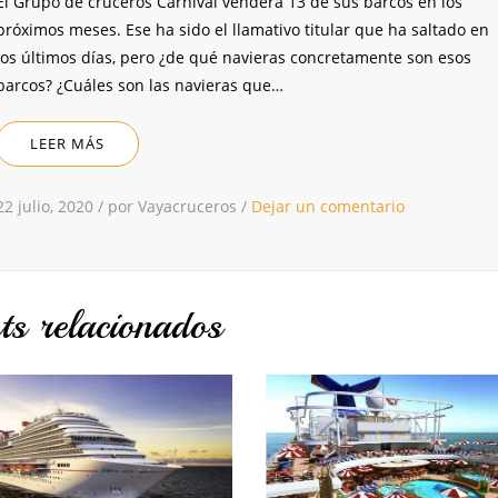
El Grupo de cruceros Carnival venderá 13 de sus barcos en los
próximos meses. Ese ha sido el llamativo titular que ha saltado en
los últimos días, pero ¿de qué navieras concretamente son esos
barcos? ¿Cuáles son las navieras que…
LEER MÁS
22 julio, 2020
/
por Vayacruceros
/
Dejar un comentario
ts relacionados