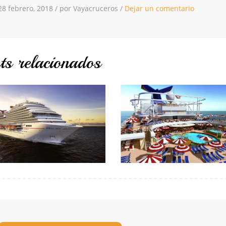
28 febrero, 2018
/
por Vayacruceros
/
Dejar un comentario
ts relacionados