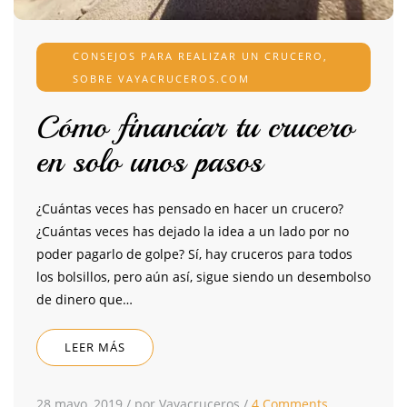
CONSEJOS PARA REALIZAR UN CRUCERO
,
SOBRE VAYACRUCEROS.COM
Cómo financiar tu crucero
en solo unos pasos
¿Cuántas veces has pensado en hacer un crucero?
¿Cuántas veces has dejado la idea a un lado por no
poder pagarlo de golpe? Sí, hay cruceros para todos
los bolsillos, pero aún así, sigue siendo un desembolso
de dinero que…
LEER MÁS
28 mayo, 2019
/
por Vayacruceros
/
4 Comments