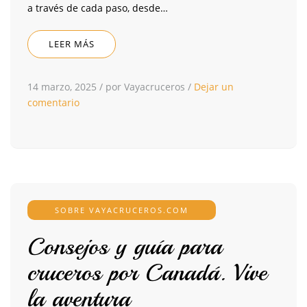
a través de cada paso, desde…
LEER MÁS
14 marzo, 2025
/
por Vayacruceros
/
Dejar un
comentario
SOBRE VAYACRUCEROS.COM
Consejos y guía para
cruceros por Canadá. Vive
la aventura