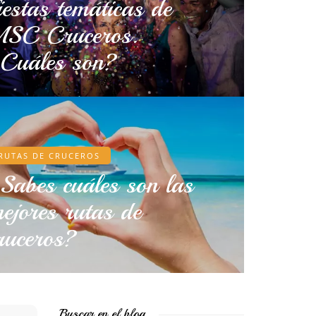
iestas temáticas de
SC Cruceros.
Cuáles son?
RUTAS DE CRUCEROS
Sabes cuáles son las
ejores rutas de
ruceros?
Buscar en el blog