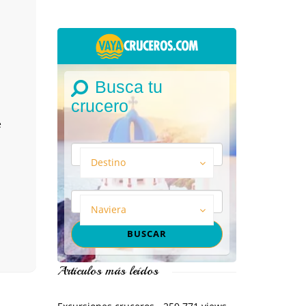
Busca tu
crucero
e
Destino
Naviera
Artículos más leídos