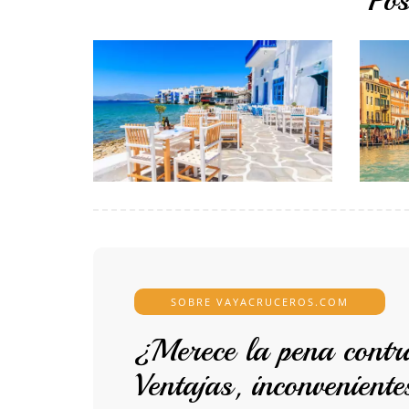
Pos
SOBRE VAYACRUCEROS.COM
¿Merece la pena contr
Ventajas, inconveniente