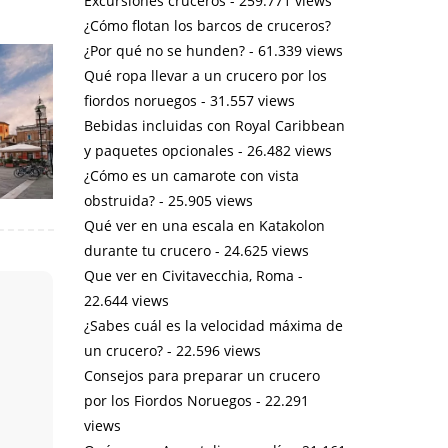
Excursiones cruceros
- 259.771 views
¿Cómo flotan los barcos de cruceros?
¿Por qué no se hunden?
- 61.339 views
Qué ropa llevar a un crucero por los
fiordos noruegos
- 31.557 views
Bebidas incluidas con Royal Caribbean
y paquetes opcionales
- 26.482 views
¿Cómo es un camarote con vista
obstruida?
- 25.905 views
Qué ver en una escala en Katakolon
durante tu crucero
- 24.625 views
Que ver en Civitavecchia, Roma
-
22.644 views
¿Sabes cuál es la velocidad máxima de
un crucero?
- 22.596 views
Consejos para preparar un crucero
por los Fiordos Noruegos
- 22.291
views