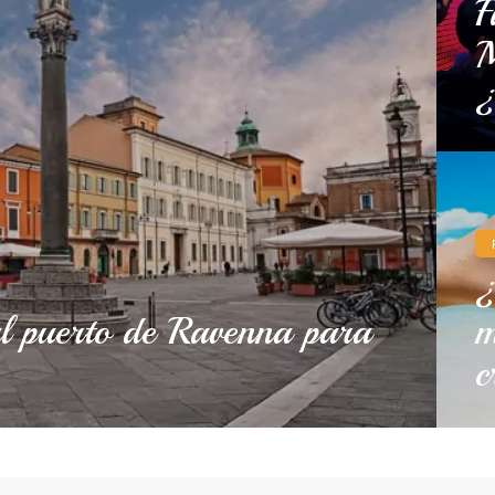
F
M
¿
¿
l puerto de Ravenna para
m
c