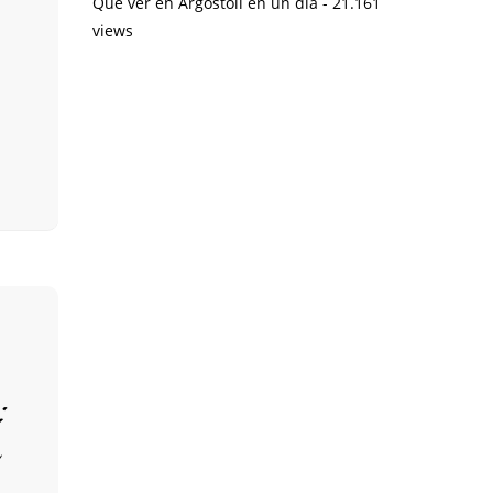
Qué ver en Argostoli en un día
- 21.161
views
: