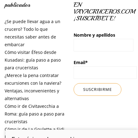
publicados
EN
VAYACRUCEROS.COM
¡SUSCRÍBETE!
¿Se puede llevar agua a un
crucero? Todo lo que
Nombre y apellidos
necesitas saber antes de
embarcar
Cómo visitar Éfeso desde
Kusadasi: guía paso a paso
Email*
para cruceristas
¿Merece la pena contratar
excursiones con la naviera?
Ventajas, inconvenientes y
alternativas
Cómo ir de Civitavecchia a
Roma: guía paso a paso para
cruceristas
Cómo ir de La Goulette a Sidi
Bou Said por libre desde tu