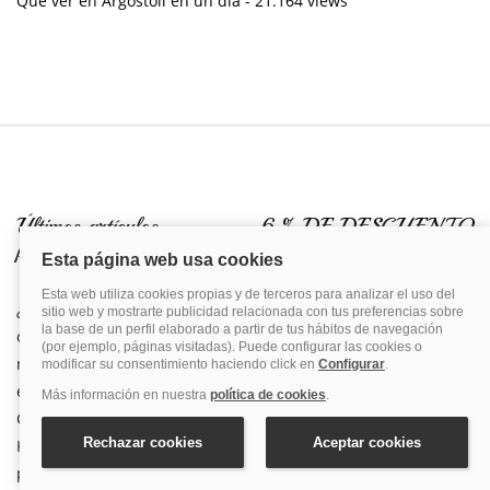
Qué ver en Argostoli en un día
- 21.164 views
Últimos artículos
6 % DE DESCUENTO
publicados
EN
VAYACRUCEROS.COM
¡SUSCRÍBETE!
¿Se puede llevar agua a un
crucero? Todo lo que
Nombre y apellidos
necesitas saber antes de
embarcar
Cómo visitar Éfeso desde
Kusadasi: guía paso a paso
Email*
para cruceristas