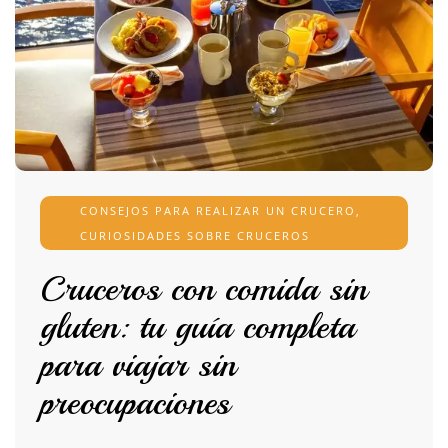
CONSEJOS PARA REALIZAR UN CRUCERO
,
CURIOSIDADES SOBRE CRUCEROS
Cruceros con comida sin
gluten: tu guía completa
para viajar sin
preocupaciones