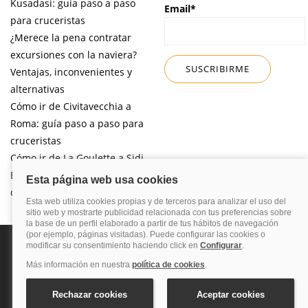
Kusadasi: guía paso a paso
Email*
para cruceristas
¿Merece la pena contratar
excursiones con la naviera?
Ventajas, inconvenientes y
alternativas
Cómo ir de Civitavecchia a
Roma: guía paso a paso para
cruceristas
Cómo ir de La Goulette a Sidi
Bou Said por libre desde tu
crucero
Política de privacidad
Política de cookies
Nota legal
Enlaces de
interés
© 2026 Blog Cruceros – Guía de cruceros. Todos los derechos reservados.