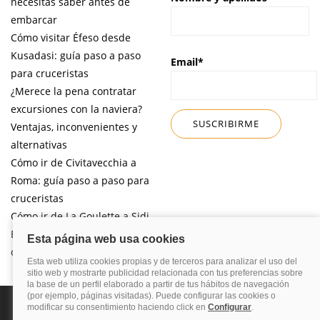
necesitas saber antes de
embarcar
Cómo visitar Éfeso desde
Kusadasi: guía paso a paso
Email*
para cruceristas
¿Merece la pena contratar
excursiones con la naviera?
Ventajas, inconvenientes y
alternativas
Cómo ir de Civitavecchia a
Roma: guía paso a paso para
cruceristas
Cómo ir de La Goulette a Sidi
Bou Said por libre desde tu
crucero
Política de privacidad
Política de cookies
Nota legal
Enlaces de