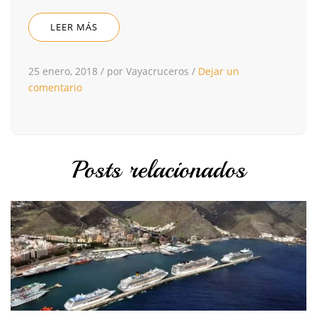
LEER MÁS
25 enero, 2018
/
por Vayacruceros
/
Dejar un
comentario
Posts relacionados