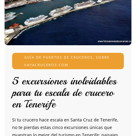
GUÍA DE PUERTOS DE CRUCEROS
,
SOBRE
VAYACRUCEROS.COM
5 excursiones inolvidables
para tu escala de crucero
en Tenerife
Si tu crucero hace escala en Santa Cruz de Tenerife,
no te pierdas estas cinco excursiones únicas que
muestran lo mejor del turismo en Tenerife: paisajes