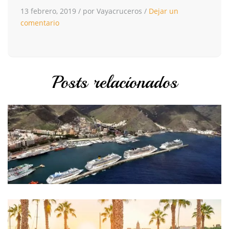
13 febrero, 2019
/
por Vayacruceros
/
Dejar un
comentario
Posts relacionados