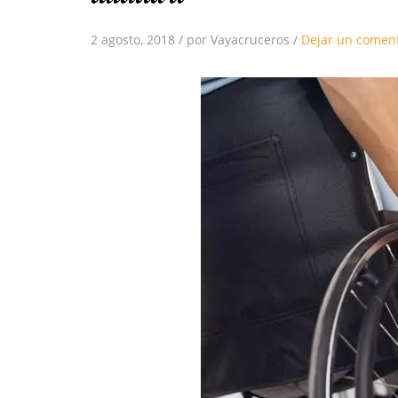
2 agosto, 2018
/
por Vayacruceros
/
Dejar un coment