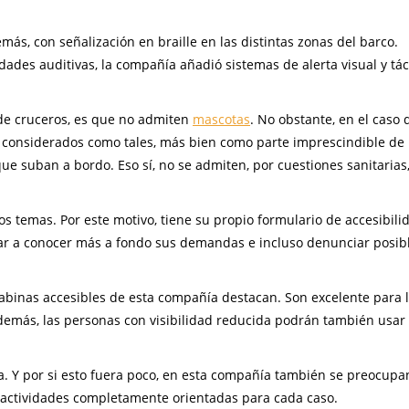
ás, con señalización en braille en las distintas zonas del barco.
ades auditivas, la compañía añadió sistemas de alerta visual y táct
de cruceros, es que no admiten
mascotas
. No obstante, en el caso 
n considerados como tales, más bien como parte imprescindible de 
ue suban a bordo. Eso sí, no se admiten, por cuestiones sanitarias
 temas. Por este motivo, tiene su propio formulario de accesibili
ar a conocer más a fondo sus demandas e incluso denunciar posib
binas accesibles de esta compañía destacan. Son excelente para 
demás, las personas con visibilidad reducida podrán también usar 
. Y por si esto fuera poco, en esta compañía también se preocupa
y actividades completamente orientadas para cada caso.