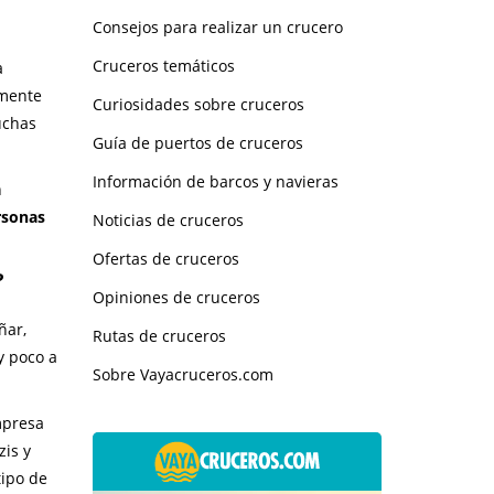
Consejos para realizar un crucero
Cruceros temáticos
a
amente
Curiosidades sobre cruceros
uchas
Guía de puertos de cruceros
Información de barcos y navieras
n
rsonas
Noticias de cruceros
Ofertas de cruceros
?
Opiniones de cruceros
ñar,
Rutas de cruceros
y poco a
Sobre Vayacruceros.com
mpresa
zis y
tipo de