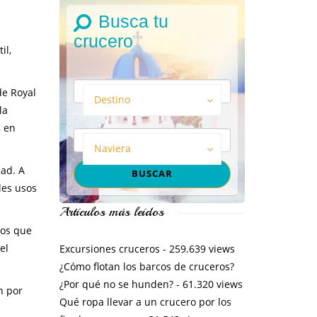
Busca tu
crucero
il,
de Royal
Destino
la
, en
Naviera
dad. A
les usos
Artículos más leídos
los que
el
Excursiones cruceros
- 259.639 views
¿Cómo flotan los barcos de cruceros?
¿Por qué no se hunden?
- 61.320 views
n por
Qué ropa llevar a un crucero por los