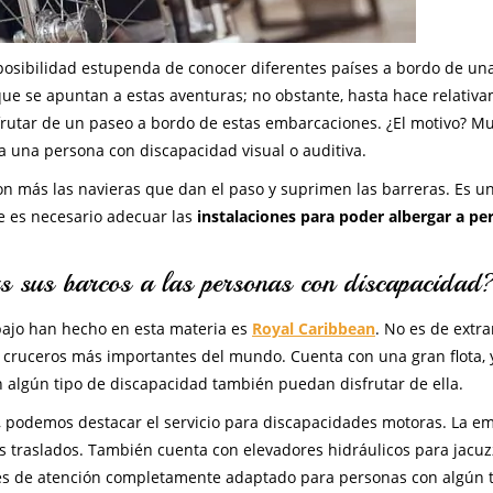
 posibilidad estupenda de conocer diferentes países a bordo de un
 que se apuntan a estas aventuras; no obstante, hasta hace relativ
frutar de un paseo a bordo de estas embarcaciones. ¿El motivo? M
a una persona con discapacidad visual o auditiva.
 más las navieras que dan el paso y suprimen las barreras. Es u
e es necesario adecuar las
instalaciones para poder albergar a pe
s sus barcos a las personas con discapacidad
abajo han hecho en esta materia es
Royal Caribbean
. No es de extra
cruceros más importantes del mundo. Cuenta con una gran flota, 
 algún tipo de discapacidad también puedan disfrutar de ella.
ra, podemos destacar el servicio para discapacidades motoras. La e
s traslados. También cuenta con elevadores hidráulicos para jacuz
res de atención completamente adaptado para personas con algún 