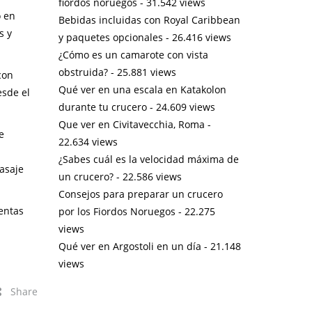
fiordos noruegos
- 31.542 views
o en
Bebidas incluidas con Royal Caribbean
s y
y paquetes opcionales
- 26.416 views
¿Cómo es un camarote con vista
obstruida?
- 25.881 views
con
Qué ver en una escala en Katakolon
esde el
durante tu crucero
- 24.609 views
Que ver en Civitavecchia, Roma
-
e
22.634 views
¿Sabes cuál es la velocidad máxima de
asaje
un crucero?
- 22.586 views
Consejos para preparar un crucero
entas
por los Fiordos Noruegos
- 22.275
views
Qué ver en Argostoli en un día
- 21.148
views
Share