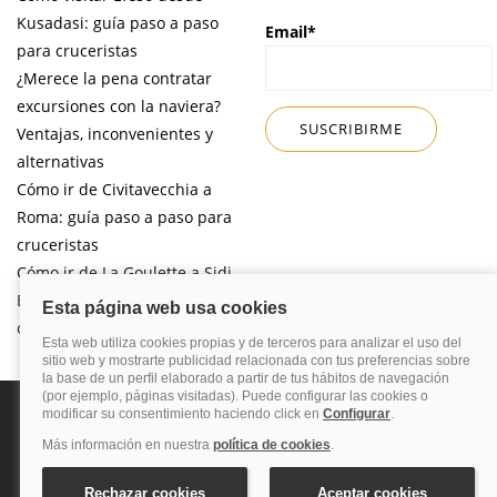
Kusadasi: guía paso a paso
Email*
para cruceristas
¿Merece la pena contratar
excursiones con la naviera?
Ventajas, inconvenientes y
alternativas
Cómo ir de Civitavecchia a
Roma: guía paso a paso para
cruceristas
Cómo ir de La Goulette a Sidi
Bou Said por libre desde tu
crucero
Política de privacidad
Política de cookies
Nota legal
Enlaces de
interés
© 2026 Blog Cruceros – Guía de cruceros. Todos los derechos reservados.