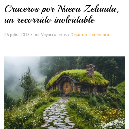
Cruceros por Nueva Zelanda,
un recorrido inolvidable
25 julio, 2013
/
por Vayacruceros
/
Dejar un comentario