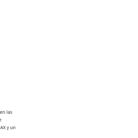
 en las
e
MAX y un