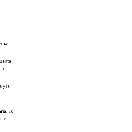
demás,
cuenta
en
 y la
ría
. Es
te e