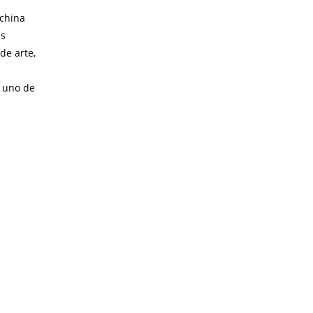
 china
ás
de arte,
e
n uno de