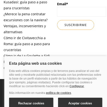
Kusadasi: guía paso a paso
Email*
para cruceristas
¿Merece la pena contratar
excursiones con la naviera?
Ventajas, inconvenientes y
alternativas
Cómo ir de Civitavecchia a
Roma: guía paso a paso para
cruceristas
Cómo ir de La Goulette a Sidi
Bou Said por libre desde tu
crucero
Política de privacidad
Política de cookies
Nota legal
Enlaces de
interés
© 2026 Blog Cruceros – Guía de cruceros. Todos los derechos reservados.