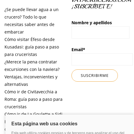
¡SUSCRÍBETE!
¿Se puede llevar agua a un
crucero? Todo lo que
Nombre y apellidos
necesitas saber antes de
embarcar
Cómo visitar Éfeso desde
Kusadasi: guía paso a paso
Email*
para cruceristas
¿Merece la pena contratar
excursiones con la naviera?
Ventajas, inconvenientes y
alternativas
Cómo ir de Civitavecchia a
Roma: guía paso a paso para
cruceristas
Cómo ir de La Goulette a Sidi
Bou Said por libre desde tu
crucero