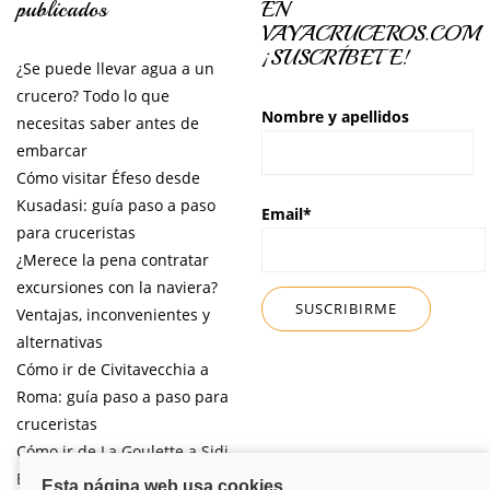
publicados
EN
VAYACRUCEROS.COM
¡SUSCRÍBETE!
¿Se puede llevar agua a un
crucero? Todo lo que
Nombre y apellidos
necesitas saber antes de
embarcar
Cómo visitar Éfeso desde
Kusadasi: guía paso a paso
Email*
para cruceristas
¿Merece la pena contratar
excursiones con la naviera?
Ventajas, inconvenientes y
alternativas
Cómo ir de Civitavecchia a
Roma: guía paso a paso para
cruceristas
Cómo ir de La Goulette a Sidi
Bou Said por libre desde tu