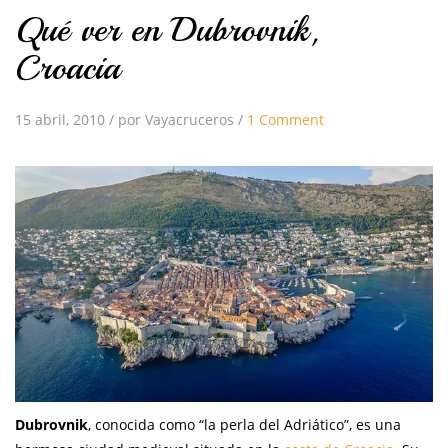
Qué ver en Dubrovnik,
Croacia
15 abril, 2010
/
por Vayacruceros
/
1 Comment
Dubrovnik
, conocida como “la perla del Adriático”, es una