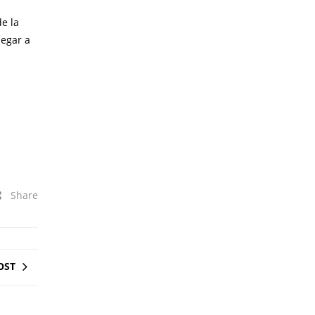
de la
legar a
Share
OST