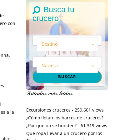
Busca tu
de
crucero
ero con
Destino
enna.
Naviera
nes
Artículos más leídos
l
Excursiones cruceros
- 259.601 views
es a la
¿Cómo flotan los barcos de cruceros?
¿Por qué no se hunden?
- 61.319 views
Qué ropa llevar a un crucero por los
 algo