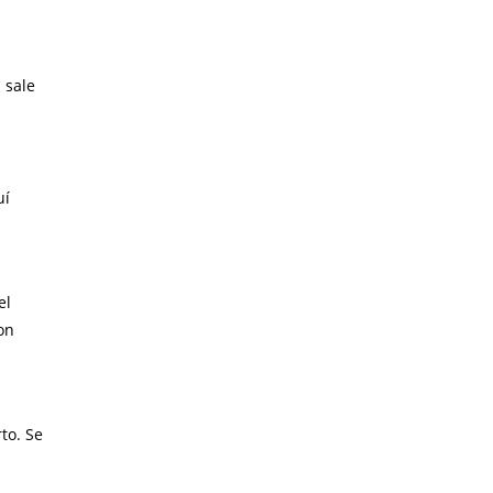
; sale
uí
el
on
to. Se