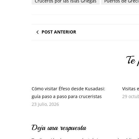
Cruceros por las Islas Griegas
Puertos de Greci
POST ANTERIOR
Te 
Cómo visitar Éfeso desde Kusadasi:
Visitas 
guía paso a paso para cruceristas
29 octu
23 julio, 2026
Deja una respuesta