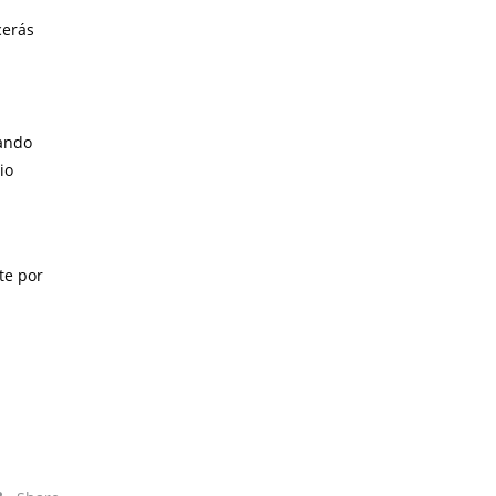
cerás
ando
io
te por