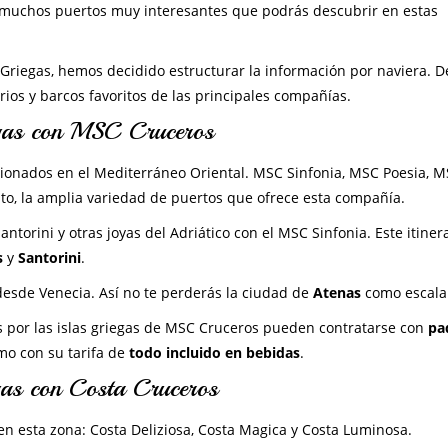
os muchos puertos muy interesantes que podrás descubrir en estas
 Griegas, hemos decidido estructurar la información por naviera. D
ios y barcos favoritos de las principales compañías.
iegas con MSC Cruceros
cionados en el Mediterráneo Oriental. MSC Sinfonia, MSC Poesia, 
nto, la amplia variedad de puertos que ofrece esta compañía.
torini y otras joyas del Adriático con el MSC Sinfonia. Este itiner
s
y
Santorini
.
 desde Venecia. Así no te perderás la ciudad de
Atenas
como escala
s por las islas griegas de MSC Cruceros pueden contratarse con
pa
omo con su tarifa de
todo incluido en bebidas
.
egas con Costa Cruceros
en esta zona: Costa Deliziosa, Costa Magica y Costa Luminosa.