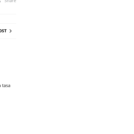
Share
OST
a tasa