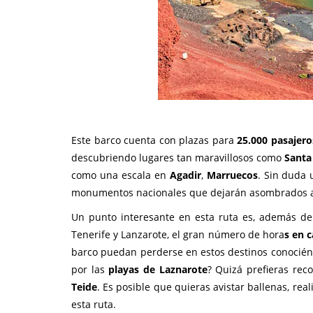
Este barco cuenta con plazas para
25.000 pasajero
descubriendo lugares tan maravillosos como
Santa
como una escala en
Agadir
,
Marruecos
. Sin duda 
monumentos nacionales que dejarán asombrados a l
Un punto interesante en esta ruta es, además de
Tenerife y Lanzarote, el gran número de hora
s en 
barco puedan perderse en estos destinos conocién
por las
playas de Laznarote
? Quizá prefieras rec
Teide
. Es posible que quieras avistar ballenas, rea
esta ruta.