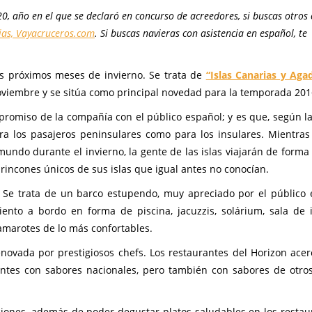
, año en el que se declaró en concurso de acreedores, si buscas otros 
ias, Vayacruceros.com
. Si buscas navieras con asistencia en español, te
s próximos meses de invierno. Se trata de
“Islas Canarias y Agad
oviembre y se sitúa como principal novedad para la temporada 201
promiso de la compañía con el público español; y es que, según l
ra los pasajeros peninsulares como para los insulares. Mientras
mundo durante el invierno, la gente de las islas viajarán de form
rincones únicos de sus islas que igual antes no conocían.
. Se trata de un barco estupendo, muy apreciado por el público 
nto a bordo en forma de piscina, jacuzzis, solárium, sala de i
amarotes de lo más confortables.
ovada por prestigiosos chefs. Los restaurantes del Horizon ace
ntes con sabores nacionales, pero también con sabores de otros
ciones, además de poder degustar platos saludables en los restau