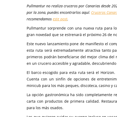
Pullmantur no realiza cruceros por Canarias desde 2020
por la zona, puedes encontrarlos aquí:
Cruceros Canar
recomendamos
este post
.
Pullmantur sorprende con una nueva ruta para lo
gran novedad que se estrenará el próximo 26 de n
Este nuevo lanzamiento pone de manifiesto el com
esta ruta será extremadamente atractiva tanto pa
primeros podrán beneficiarse del mejor clima del 
en un crucero accesible y agradable, descubriendo 
El barco escogido para esta ruta será el Horizon
Cuenta con un sinfín de opciones de entretenimie
minicub para los más peques, discoteca, casino y c
La opción gastronómica ha sido completamente ren
carta con productos de primera calidad. Restaura
para los más osados.
Los que quieren cuidar su cuerpo incluso en vaca