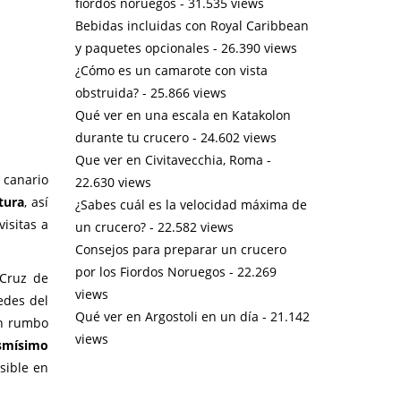
fiordos noruegos
- 31.535 views
Bebidas incluidas con Royal Caribbean
y paquetes opcionales
- 26.390 views
¿Cómo es un camarote con vista
obstruida?
- 25.866 views
Qué ver en una escala en Katakolon
durante tu crucero
- 24.602 views
Que ver en Civitavecchia, Roma
-
 canario
22.630 views
tura
, así
¿Sabes cuál es la velocidad máxima de
isitas a
un crucero?
- 22.582 views
Consejos para preparar un crucero
por los Fiordos Noruegos
- 22.269
 Cruz de
views
edes del
Qué ver en Argostoli en un día
- 21.142
in rumbo
views
smísimo
sible en