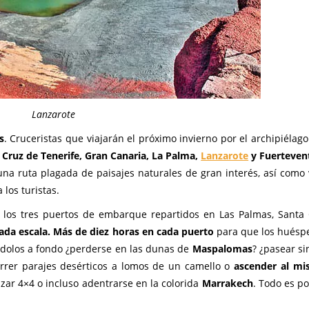
Lanzarote
s
. Cruceristas que viajarán el próximo invierno por el archipiélago
 Cruz de Tenerife, Gran Canaria, La Palma,
Lanzarote
y Fuerteven
una ruta plagada de paisajes naturales de gran interés, así como v
os turistas.
 los tres puertos de embarque repartidos en Las Palmas, Santa
cada escala. Más de diez horas en cada puerto
para que los huésp
dolos a fondo ¿perderse en las dunas de
Maspalomas
? ¿pasear s
orrer parajes desérticos a lomos de un camello o
ascender al mi
lizar 4×4 o incluso adentrarse en la colorida
Marrakech
. Todo es po