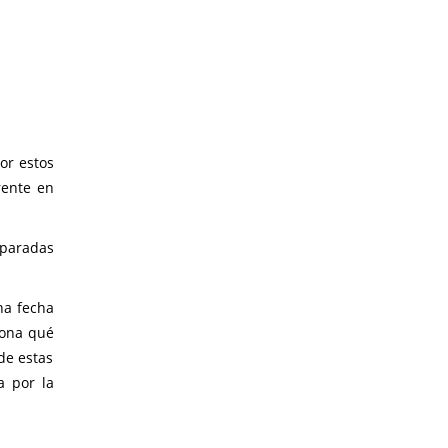
or estos
rente en
eparadas
na fecha
sona qué
de estas
a por la