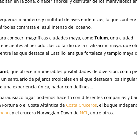
bitan en la zona, o hacer snorkel y disfrutar de los maravillosos ar
equeños mamíferos y multitud de aves endémicas, lo que confiere a
 árboles contrasta el azul intenso del océano.
para conocer magníficas ciudades maya, como
Tulum
, una ciudad
enecientes al periodo clásico tardío de la civilización maya, que of
ntre las que destaca el Castillo, antigua fortaleza y templo maya 
aret
, que ofrece innumerables posibilidades de diversión, como pi
 un santuario de pájaros tropicales en el que destacan los singula
 una experiencia única, nadar con delfines…
 paradisíaco lugar podemos hacerlo con diferentes compañías y b
a Fortuna o el Costa Altántica de
Costa Cruceros
, el buque Indepe
bbean
, y el crucero Norwegian Dawn de
NCL
, entre otros.