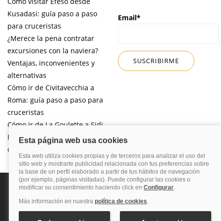
Cómo visitar Éfeso desde
Kusadasi: guía paso a paso
Email*
para cruceristas
¿Merece la pena contratar
excursiones con la naviera?
Ventajas, inconvenientes y
alternativas
Cómo ir de Civitavecchia a
Roma: guía paso a paso para
cruceristas
Cómo ir de La Goulette a Sidi
Bou Said por libre desde tu
crucero
Política de privacidad
Política de cookies
Nota legal
Enlaces de
interés
© 2026 Blog Cruceros – Guía de cruceros. Todos los derechos reservados.