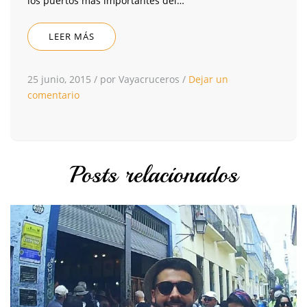
los puertos más importantes del…
LEER MÁS
25 junio, 2015
/
por Vayacruceros
/
Dejar un
comentario
Posts relacionados