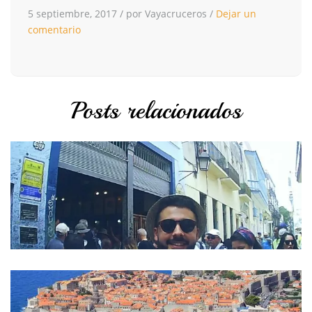
5 septiembre, 2017
/
por Vayacruceros
/
Dejar un
comentario
Posts relacionados