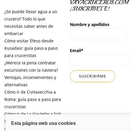
VAYACRUCEROS.COM
¡SUSCRÍBETE!
¿Se puede llevar agua a un
crucero? Todo lo que
Nombre y apellidos
necesitas saber antes de
embarcar
Cómo visitar Éfeso desde
Kusadasi: guía paso a paso
Email*
para cruceristas
¿Merece la pena contratar
excursiones con la naviera?
Ventajas, inconvenientes y
alternativas
Cómo ir de Civitavecchia a
Roma: guía paso a paso para
cruceristas
Cómo ir de La Goulette a Sidi
Bou Said por libre desde tu
crucero