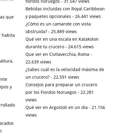
fiordos noruegos
- 31.547 views
Bebidas incluidas con Royal Caribbean
y paquetes opcionales
- 26.441 views
nas que
¿Cómo es un camarote con vista
obstruida?
- 25.889 views
r habita
Qué ver en una escala en Katakolon
durante tu crucero
- 24.615 views
Que ver en Civitavecchia, Roma
-
altura,
22.639 views
¿Sabes cuál es la velocidad máxima de
un crucero?
- 22.591 views
ente
Consejos para preparar un crucero
ipos y
por los Fiordos Noruegos
- 22.281
views
rrollado
Qué ver en Argostoli en un día
- 21.156
views
tacados
o