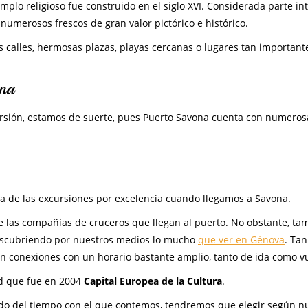
mplo religioso fue construido en el siglo XVI. Considerada parte in
 numerosos frescos de gran valor pictórico e histórico.
sus calles, hermosas plazas, playas cercanas o lugares tan importan
ona
cursión, estamos de suerte, pues Puerto Savona cuenta con numeros
a de las excursiones por excelencia cuando llegamos a Savona.
e las compañías de cruceros que llegan al puerto. No obstante, ta
escubriendo por nuestros medios lo mucho
que ver en Génova
. Tan
ten conexiones con un horario bastante amplio, tanto de ida como vu
ad que fue en 2004
Capital Europea de la Cultura
.
endo del tiempo con el que contemos, tendremos que elegir según n