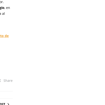
or.
gio
, en
a al
rto de
Share
OST