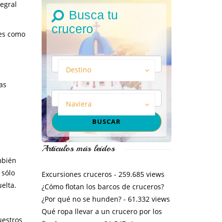
tegral
Busca tu
crucero
tes como
Destino
as
Naviera
Artículos más leídos
mbién
 sólo
Excursiones cruceros
- 259.685 views
elta.
¿Cómo flotan los barcos de cruceros?
¿Por qué no se hunden?
- 61.332 views
Qué ropa llevar a un crucero por los
uestros