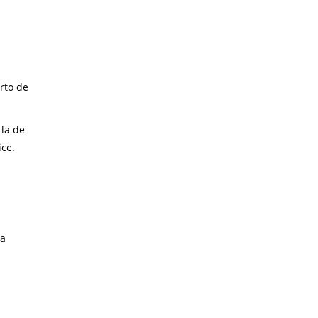
rto de
 la de
ice.
na