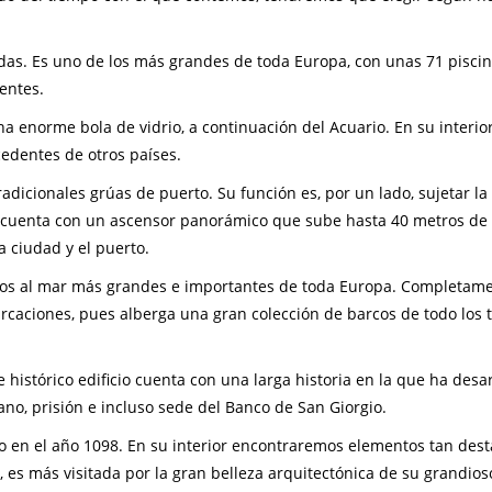
das. Es uno de los más grandes de toda Europa, con unas 71 pisci
entes.
a enorme bola de vidrio, a continuación del Acuario. En su interio
cedentes de otros países.
adicionales grúas de puerto. Su función es, por un lado, sujetar la
te, cuenta con un ascensor panorámico que sube hasta 40 metros de 
 ciudad y el puerto.
dos al mar más grandes e importantes de toda Europa. Completam
aciones, pues alberga una gran colección de barcos de todo los t
e histórico edificio cuenta con una larga historia en la que ha desa
no, prisión e incluso sede del Banco de San Giorgio.
ado en el año 1098. En su interior encontraremos elementos tan des
 es más visitada por la gran belleza arquitectónica de su grandios