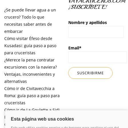
VAYACRUCEROS.COM
¡SUSCRÍBETE!
¿Se puede llevar agua a un
crucero? Todo lo que
Nombre y apellidos
necesitas saber antes de
embarcar
Cómo visitar Éfeso desde
Kusadasi: guía paso a paso
Email*
para cruceristas
¿Merece la pena contratar
excursiones con la naviera?
Ventajas, inconvenientes y
alternativas
Cómo ir de Civitavecchia a
Roma: guía paso a paso para
cruceristas
Cómo ir de La Goulette a Sidi
Bou Said por libre desde tu
crucero