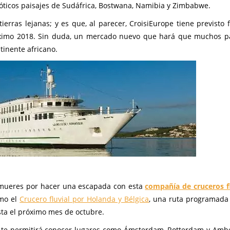
 exóticos paisajes de Sudáfrica, Bostwana, Namibia y Zimbabwe.
ierras lejanas; y es que, al parecer, CroisiEurope tiene previsto f
ximo 2018. Sin duda, un mercado nuevo que hará que muchos p
tinente africano.
e mueres por hacer una escapada con esta
compañía de cruceros f
omo el
Crucero fluvial por Holanda y Bélgica
, una ruta programada 
sta el próximo mes de octubre.
as te permitirá conocer lugares como Ámsterdam, Rotterdam y Ambe