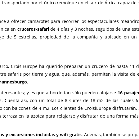
 transportado por el único remolque en el sur de África capaz de 
ce a ofrecer camarotes para recorrer los espectaculares meandro
única en
cruceros-safari
de 4 días y 3 noches, seguidos de una est
ge de 5 estrellas, propiedad de la compañía y ubicado en un
rco, CroisiEurope ha querido preparar un crucero de hasta 11 d
e safaris por tierra y agua, que, además, permiten la visita de 
hannesburgo
.
nteresantes; y es que a bordo tan sólo pueden alojarse
16 pasaje
s. Cuenta así, con un total de 8 suites de 18 m2 de las cuales 6
o con balcones de 4 m2. Los clientes de CroisiEurope disfrutarán,
a terraza en la azotea para relajarse y disfrutar de una forma más
s y excursiones incluidas y wifi gratis
. Además, también se prep