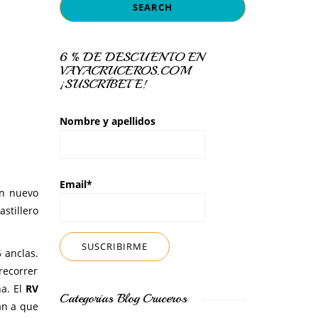
6 % DE DESCUENTO EN
VAYACRUCEROS.COM
¡SUSCRÍBETE!
Nombre y apellidos
Email*
un nuevo
stillero
5 anclas.
recorrer
na. El
RV
Categorías Blog Cruceros
án a que