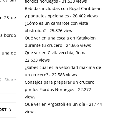
fiordos noruegos
- 31.538 views
Bebidas incluidas con Royal Caribbean
y paquetes opcionales
- 26.402 views
mo 25 de
¿Cómo es un camarote con vista
obstruida?
- 25.876 views
 a bordo
Qué ver en una escala en Katakolon
durante tu crucero
- 24.605 views
Que ver en Civitavecchia, Roma
-
e una de
22.633 views
¿Sabes cuál es la velocidad máxima de
un crucero?
- 22.583 views
Share
Consejos para preparar un crucero
por los Fiordos Noruegos
- 22.272
views
Qué ver en Argostoli en un día
- 21.144
OST
views