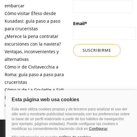
embarcar
Cómo visitar Éfeso desde
Kusadasi: guía paso a paso
Email*
para cruceristas
¿Merece la pena contratar
excursiones con la naviera?
Ventajas, inconvenientes y
alternativas
Cómo ir de Civitavecchia a
Roma: guía paso a paso para
cruceristas
Cómo ir de La Goulette a Sidi
Bou Said por libre desde tu
crucero
Política de privacidad
Política de cookies
Nota legal
Enlaces de