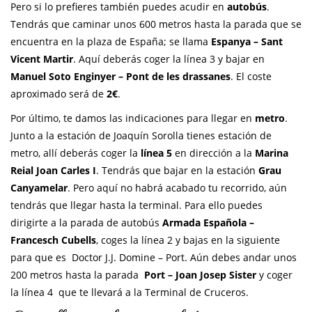
Pero si lo prefieres también puedes acudir en
autobús
.
Tendrás que caminar unos 600 metros hasta la parada que se
encuentra en la plaza de España; se llama
Espanya – Sant
Vicent Martir
. Aquí deberás coger la línea 3 y bajar en
Manuel Soto Enginyer – Pont de les drassanes
. El coste
aproximado será de
2€
.
Por último, te damos las indicaciones para llegar en
metro
.
Junto a la estación de Joaquín Sorolla tienes estación de
metro, allí deberás coger la
línea 5
en dirección a la
Marina
Reial Joan Carles I
. Tendrás que bajar en la estación
Grau
Canyamelar
. Pero aquí no habrá acabado tu recorrido, aún
tendrás que llegar hasta la terminal. Para ello puedes
dirigirte a la parada de autobús
Armada Española –
Francesch Cubells
, coges la línea 2 y bajas en la siguiente
para que es Doctor J.J. Domine – Port. Aún debes andar unos
200 metros hasta la parada
Port – Joan Josep Sister
y coger
la línea 4
que te llevará a la Terminal de Cruceros.