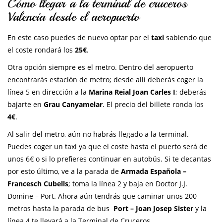
Cómo llegar a la terminal de cruceros
Valencia desde el aeropuerto
En este caso puedes de nuevo optar por el
taxi
sabiendo que
el coste rondará los
25€
.
Otra opción siempre es el metro. Dentro del aeropuerto
encontrarás estación de metro; desde allí deberás coger la
línea 5 en dirección a la
Marina Reial Joan Carles I
; deberás
bajarte en
Grau Canyamelar
. El precio del billete ronda los
4€
.
Al salir del metro, aún no habrás llegado a la terminal.
Puedes coger un taxi ya que el coste hasta el puerto será de
unos 6€ o si lo prefieres continuar en autobús. Si te decantas
por esto último, ve a la parada de
Armada Española –
Francesch Cubells
; toma la línea 2 y baja en Doctor J.J.
Domine – Port. Ahora aún tendrás que caminar unos 200
metros hasta la parada de bus
Port – Joan Josep Sister
y la
línea 4 te llevará a la Terminal de Cruceros.