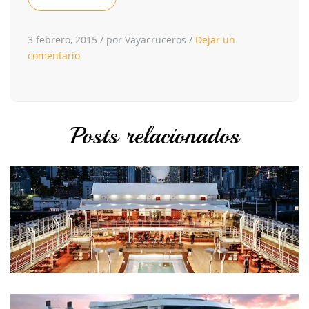
3 febrero, 2015
/
por Vayacruceros
/
Dejar un
comentario
Posts relacionados