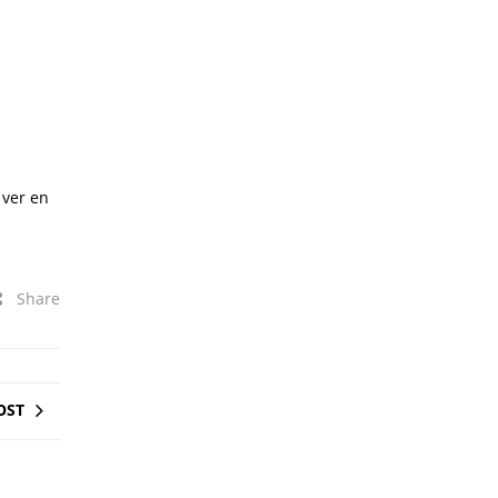
ver en
Share
OST