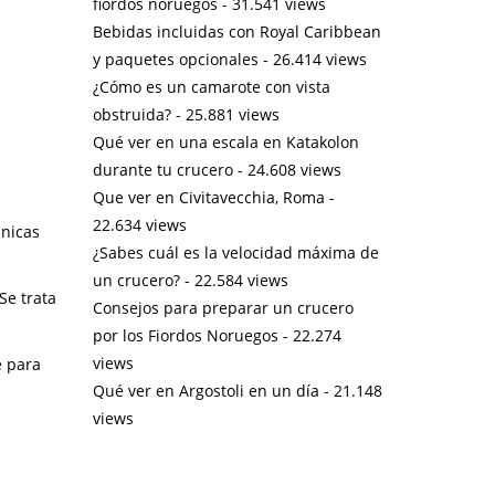
fiordos noruegos
- 31.541 views
Bebidas incluidas con Royal Caribbean
y paquetes opcionales
- 26.414 views
¿Cómo es un camarote con vista
obstruida?
- 25.881 views
Qué ver en una escala en Katakolon
durante tu crucero
- 24.608 views
Que ver en Civitavecchia, Roma
-
22.634 views
únicas
¿Sabes cuál es la velocidad máxima de
un crucero?
- 22.584 views
Se trata
Consejos para preparar un crucero
por los Fiordos Noruegos
- 22.274
views
e para
Qué ver en Argostoli en un día
- 21.148
views