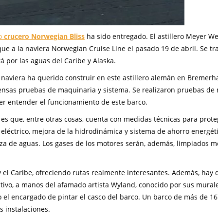
o
crucero Norwegian Bliss
ha sido entregado. El astillero Meyer Wer
ue a la naviera Norwegian Cruise Line el pasado 19 de abril. Se tr
á por las aguas del Caribe y Alaska.
a naviera ha querido construir en este astillero alemán en Bremerh
tensas pruebas de maquinaria y sistema. Se realizaron pruebas de
er entender el funcionamiento de este barco.
 es que, entre otras cosas, cuenta con medidas técnicas para prote
léctrico, mejora de la hidrodinámica y sistema de ahorro energét
eza de aguas. Los gases de los motores serán, además, limpiados 
 el Caribe, ofreciendo rutas realmente interesantes. Además, hay 
tivo, a manos del afamado artista Wyland, conocido por sus mural
o el encargado de pintar el casco del barco. Un barco de más de 1
 instalaciones.