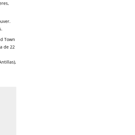
eres,
ouver.
s.
oad Town
ta de 22
tillas),