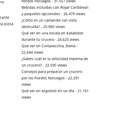
fiordos noruegos
- 31.557 views
 no
Bebidas incluidas con Royal Caribbean
y paquetes opcionales
- 26.479 views
urante
¿Cómo es un camarote con vista
na pizza
obstruida?
- 25.905 views
Qué ver en una escala en Katakolon
durante tu crucero
- 24.625 views
Que ver en Civitavecchia, Roma
-
22.644 views
¿Sabes cuál es la velocidad máxima de
un crucero?
- 22.595 views
Consejos para preparar un crucero
por los Fiordos Noruegos
- 22.291
views
Qué ver en Argostoli en un día
- 21.161
views