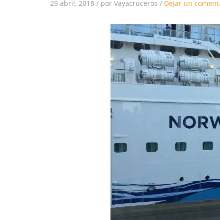
25 abril, 2018
/
por Vayacruceros
/
Dejar un coment