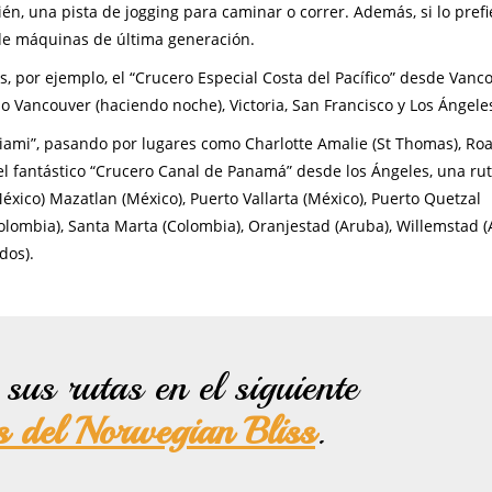
n, una pista de jogging para caminar o correr. Además, si lo prefi
 de máquinas de última generación.
s, por ejemplo, el “Crucero Especial Costa del Pacífico” desde Vanc
o Vancouver (haciendo noche), Victoria, San Francisco y Los Ángele
Miami”, pasando por lugares como Charlotte Amalie (St Thomas), R
 el fantástico “Crucero Canal de Panamá” desde los Ángeles, una ru
xico) Mazatlan (México), Puerto Vallarta (México), Puerto Quetzal
ombia), Santa Marta (Colombia), Oranjestad (Aruba), Willemstad (An
dos).
sus rutas en el siguiente
os del Norwegian Bliss
.