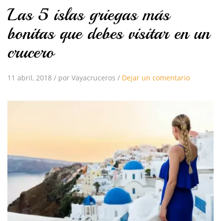
Las 5 islas griegas más
bonitas que debes visitar en un
crucero
11 abril, 2018
/
por Vayacruceros
/
Dejar un comentario