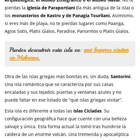
pierdas la
iglesia de Paraportiani (
la más antigua de la isla) o
los
monasterios de Kastro y de Panagia Tourliani.
Asimismo,
si eres más de playa, no te pierdas lugares como Paanga,
Agios Sotis, Platis Gialos, Paradise, Panormos o Platis Gialos.
Puedes descubrir esta isla en:
qué lugares visitar
en Mykonos
,
Otra de las islas griegas más bonitas es, sin duda,
Santorini
.
Una isla romántica que se caracteriza por sus casas
encaladas y sus tejados, puertas y ventanas azules y no
puede faltar en ese listado de “qué islas griegas visitar”.
Esta isla es diferente a todas las
islas Cícladas
. Su
configuración geográfica hace que cuente con una belleza
salvaje y única. Esta forma actual la tomó tras hundirse la
caldera de un enorme volcán. Una tremenda y apocalíptica