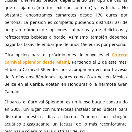
Existen diferentes precios dependiendo del tipo de cabina
que escojamos (interior, exterior, suite etc) y las fechas. No
obstante, encontramos camarotes desde 176 euros por
persona. La pensión es completa, pudiendo disfrutar así de
un gran número de opciones culinarias y de deliciosas y
refrescantes bebidas a bordo. Asimismo, también debemos
pagar las tasas de embarque de unos 156 euros por persona.
Otra opción para el próximo mes de mayo es el
Crucero
Carnival Splendor desde Miami
. Partiendo el 2 de este mes,
el barco Carnival SPlendor nos acompañará en una travesía
de 8 días enseñándonos lugares como Cozumel en México,
Belize en el Caribe, Roatán en Honduras o la hermosa Gran
Caimán.
El barco, el Carnival Splendor, es un lujoso buque construido
en 2008. Un lugar con numerosas instalaciones lúdicas para
disfrutar nuestros días a bordo. Tenemos un tobogán
acuático zigzagueante, un jacuzzi de lo más reconfortante,
piscinas y solárium para disfrutar del sol.