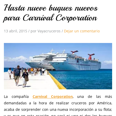
Hasta nueve buques nuevos
para Carnival Corporation
13 abril, 2015
/
por Vayacruceros
/
Dejar un comentario
La compañía
Carnival Corporation
, una de las más
demandadas a la hora de realizar cruceros por América,
acaba de sorprender con una nueva incorporación a su flota;
y es que en esta ocasión, no será ni uno ni dos los buques