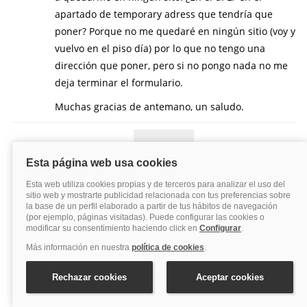
apartado de temporary adress que tendría que
poner? Porque no me quedaré en ningún sitio (voy y
vuelvo en el piso día) por lo que no tengo una
dirección que poner, pero si no pongo nada no me
deja terminar el formulario.
Muchas gracias de antemano, un saludo.
RESPONDER
Vayacruceros
22 febrero, 2022 at 10:05
Buenas Ana, En tu caso has de dejar marcado
que tu dirección permanente es la misma que
la temporal, en tu caso los campos de dirección
temporal te aparecerán automáticamente
rellenos con la dirección de tu domicilio. Un
saludo