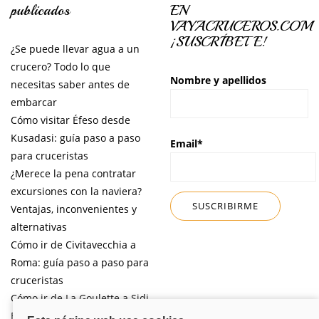
publicados
EN
VAYACRUCEROS.COM
¡SUSCRÍBETE!
¿Se puede llevar agua a un
crucero? Todo lo que
Nombre y apellidos
necesitas saber antes de
embarcar
Cómo visitar Éfeso desde
Kusadasi: guía paso a paso
Email*
para cruceristas
¿Merece la pena contratar
excursiones con la naviera?
Ventajas, inconvenientes y
alternativas
Cómo ir de Civitavecchia a
Roma: guía paso a paso para
cruceristas
Cómo ir de La Goulette a Sidi
Bou Said por libre desde tu