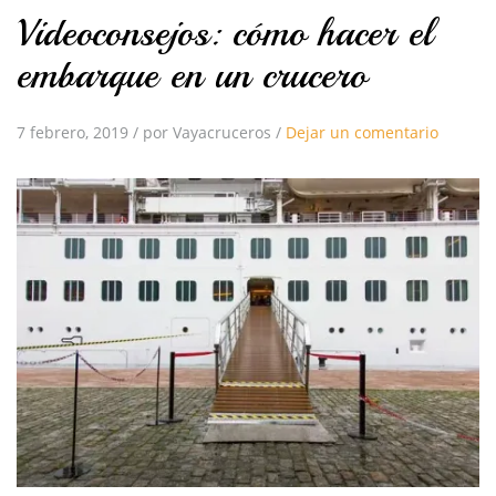
Videoconsejos: cómo hacer el
embarque en un crucero
7 febrero, 2019
/
por Vayacruceros
/
Dejar un comentario