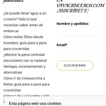
publicados
EN
VAYACRUCEROS.COM
¡SUSCRÍBETE!
¿Se puede llevar agua a un
crucero? Todo lo que
Nombre y apellidos
necesitas saber antes de
embarcar
Cómo visitar Éfeso desde
Kusadasi: guía paso a paso
Email*
para cruceristas
¿Merece la pena contratar
excursiones con la naviera?
Ventajas, inconvenientes y
alternativas
Cómo ir de Civitavecchia a
Roma: guía paso a paso para
cruceristas
Cómo ir de La Goulette a Sidi
Bou Said por libre desde tu