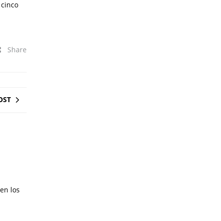
 cinco
Share
OST
en los