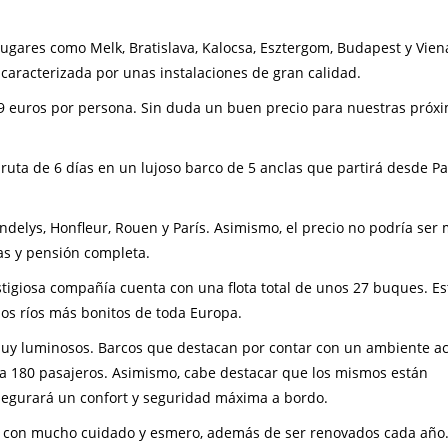
ugares como Melk, Bratislava, Kalocsa, Esztergom, Budapest y Viena
caracterizada por unas instalaciones de gran calidad.
59 euros por persona. Sin duda un buen precio para nuestras próx
 ruta de 6 días en un lujoso barco de 5 anclas que partirá desde Par
delys, Honfleur, Rouen y París. Asimismo, el precio no podría ser
das y pensión completa.
stigiosa compañía cuenta con una flota total de unos 27 buques. Es
los ríos más bonitos de toda Europa.
 muy luminosos. Barcos que destacan por contar con un ambiente a
a 180 pasajeros. Asimismo, cabe destacar que los mismos están
asegurará un confort y seguridad máxima a bordo.
con mucho cuidado y esmero, además de ser renovados cada año. 