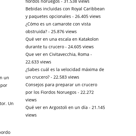
fiordos noruegos
- 31.538 views
Bebidas incluidas con Royal Caribbean
y paquetes opcionales
- 26.405 views
¿Cómo es un camarote con vista
obstruida?
- 25.876 views
Qué ver en una escala en Katakolon
durante tu crucero
- 24.605 views
Que ver en Civitavecchia, Roma
-
22.633 views
¿Sabes cuál es la velocidad máxima de
un crucero?
- 22.583 views
en un
Consejos para preparar un crucero
 por
por los Fiordos Noruegos
- 22.272
views
tor. Un
Qué ver en Argostoli en un día
- 21.145
views
 bordo