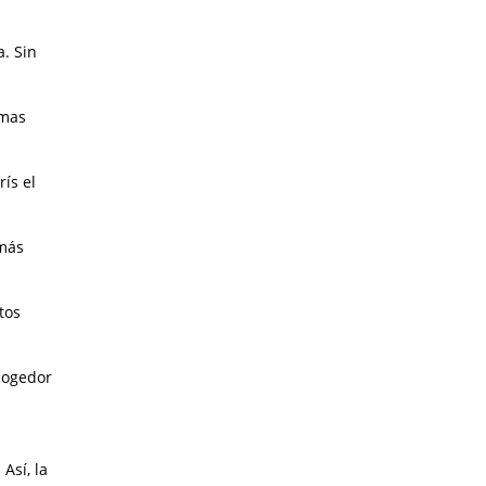
. Sin
imas
ís el
 más
tos
cogedor
Así, la