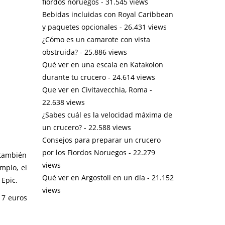
fiordos noruegos
- 31.545 views
Bebidas incluidas con Royal Caribbean
y paquetes opcionales
- 26.431 views
¿Cómo es un camarote con vista
obstruida?
- 25.886 views
Qué ver en una escala en Katakolon
durante tu crucero
- 24.614 views
Que ver en Civitavecchia, Roma
-
22.638 views
¿Sabes cuál es la velocidad máxima de
un crucero?
- 22.588 views
Consejos para preparar un crucero
por los Fiordos Noruegos
- 22.279
 también
views
mplo, el
Qué ver en Argostoli en un día
- 21.152
 Epic.
views
17 euros