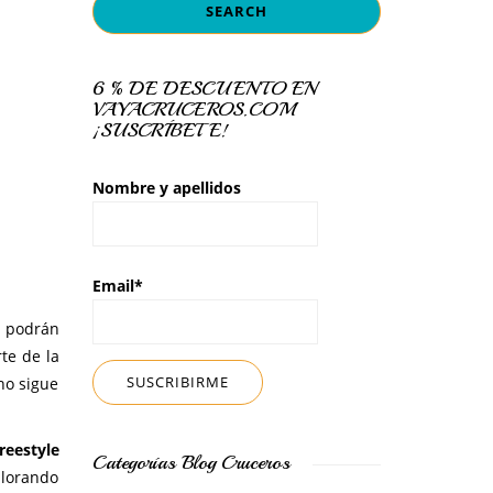
6 % DE DESCUENTO EN
VAYACRUCEROS.COM
¡SUSCRÍBETE!
Nombre y apellidos
Email*
s podrán
te de la
ho sigue
reestyle
Categorías Blog Cruceros
plorando