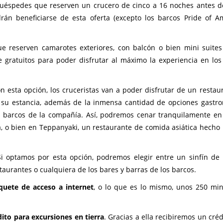
huéspedes que reserven un crucero de cinco a 16 noches antes d
drán beneficiarse de esta oferta (excepto los barcos Pride of A
e reserven camarotes exteriores, con balcón o bien mini suite
e gratuitos para poder disfrutar al máximo la experiencia en lo
on esta opción, los cruceristas van a poder disfrutar de un restau
a su estancia, además de la inmensa cantidad de opciones gastr
 barcos de la compañía. Así, podremos cenar tranquilamente en
a, o bien en Teppanyaki, un restaurante de comida asiática hecho 
Si optamos por esta opción, podremos elegir entre un sinfín de
taurantes o cualquiera de los bares y barras de los barcos.
quete de acceso a internet
, o lo que es lo mismo, unos 250 mi
dito para excursiones en tierra
. Gracias a ella recibiremos un cré