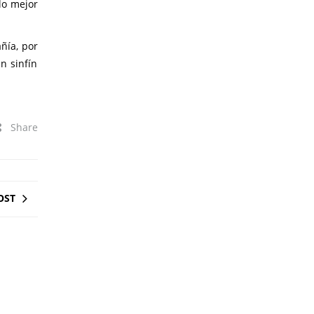
lo mejor
ñía, por
n sinfín
Share
OST