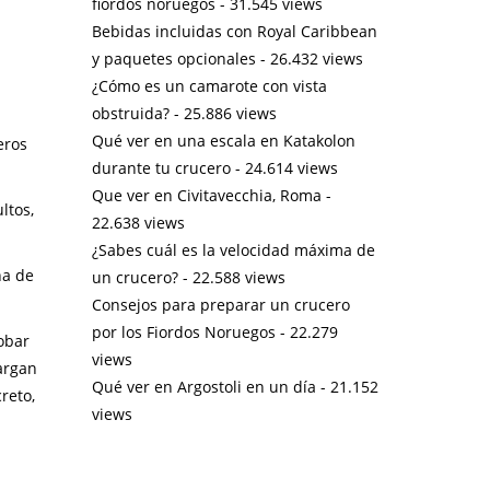
fiordos noruegos
- 31.545 views
Bebidas incluidas con Royal Caribbean
y paquetes opcionales
- 26.432 views
¿Cómo es un camarote con vista
obstruida?
- 25.886 views
Qué ver en una escala en Katakolon
eros
durante tu crucero
- 24.614 views
Que ver en Civitavecchia, Roma
-
ltos,
22.638 views
¿Sabes cuál es la velocidad máxima de
na de
un crucero?
- 22.588 views
Consejos para preparar un crucero
por los Fiordos Noruegos
- 22.279
obar
views
argan
Qué ver en Argostoli en un día
- 21.152
reto,
views