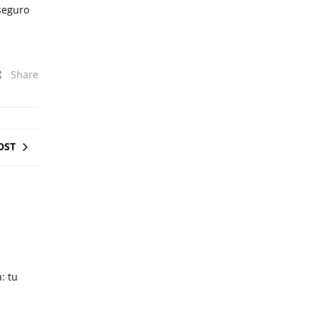
seguro
Share
OST
: tu