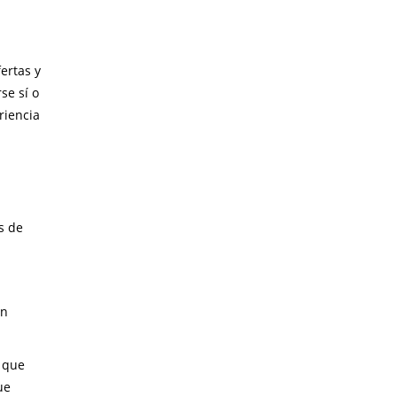
ertas y
se sí o
riencia
s de
en
s que
ue