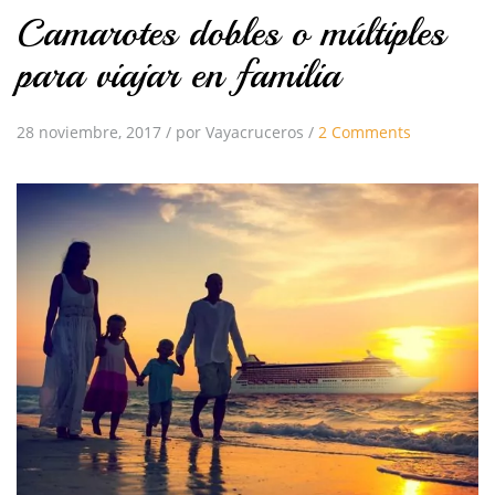
Camarotes dobles o múltiples
para viajar en familia
28 noviembre, 2017
/
por Vayacruceros
/
2 Comments