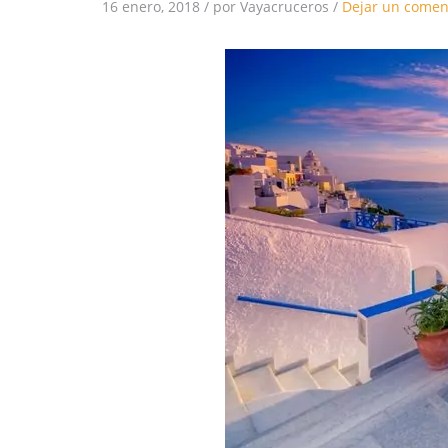
16 enero, 2018
/
por Vayacruceros
/
Dejar un comen