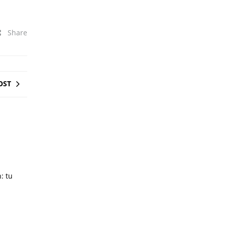
Share
OST
: tu