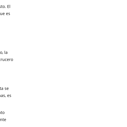
to. El
que es
, la
crucero
ta se
as, es
nto
ente