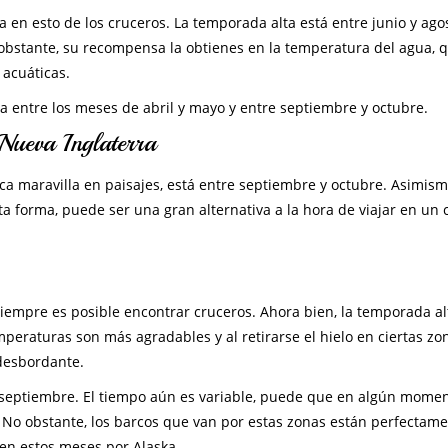
n esto de los cruceros. La temporada alta está entre junio y agos
 obstante, su recompensa la obtienes en la temperatura del agua, 
 acuáticas.
úa entre los meses de abril y mayo y entre septiembre y octubre.
ueva Inglaterra
ca maravilla en paisajes, está entre septiembre y octubre. Asimismo
ta forma, puede ser una gran alternativa a la hora de viajar en un 
siempre es posible encontrar cruceros. Ahora bien, la temporada al
peraturas son más agradables y al retirarse el hielo en ciertas zon
 desbordante.
 septiembre. El tiempo aún es variable, puede que en algún mome
 No obstante, los barcos que van por estas zonas están perfectam
 en estos meses por Alaska.