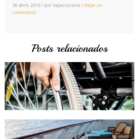
30 abril, 2010
/
por Vayacruceros
/
Dejar un
comentario
Posts relacionados