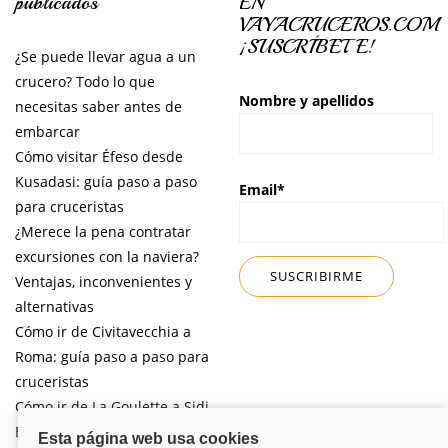
publicados
EN
VAYACRUCEROS.COM
¡SUSCRÍBETE!
¿Se puede llevar agua a un
crucero? Todo lo que
Nombre y apellidos
necesitas saber antes de
embarcar
Cómo visitar Éfeso desde
Kusadasi: guía paso a paso
Email*
para cruceristas
¿Merece la pena contratar
excursiones con la naviera?
Ventajas, inconvenientes y
alternativas
Cómo ir de Civitavecchia a
Roma: guía paso a paso para
cruceristas
Cómo ir de La Goulette a Sidi
Bou Said por libre desde tu