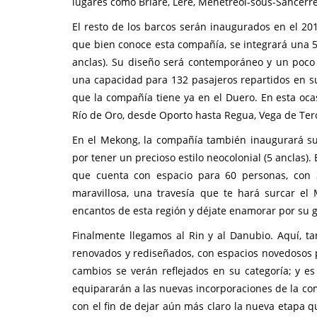
lugares como Briare, Léré, Ménétréol-sous-Sancerre
El resto de los barcos serán inaugurados en el 201
que bien conoce esta compañía, se integrará una 
anclas). Su diseño será contemporáneo y un poco
una capacidad para 132 pasajeros repartidos en su
que la compañía tiene ya en el Duero. En esta ocas
Río de Oro, desde Oporto hasta Regua, Vega de Ter
En el Mekong, la compañía también inaugurará su
por tener un precioso estilo neocolonial (5 anclas
que cuenta con espacio para 60 personas, con 3
maravillosa, una travesía que te hará surcar e
encantos de esta región y déjate enamorar por su g
Finalmente llegamos al Rin y al Danubio. Aquí,
renovados y rediseñados, con espacios novedosos 
cambios se verán reflejados en su categoría; y es
equipararán a las nuevas incorporaciones de la co
con el fin de dejar aún más claro la nueva etapa qu