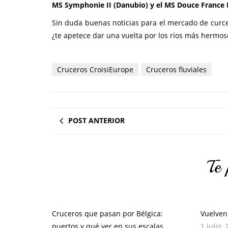
MS Symphonie II (Danubio) y el MS Douce France II
Sin duda buenas noticias para el mercado de curc
¿te apetece dar una vuelta por los ríos más hermo
Cruceros CroisiEurope
Cruceros fluviales
POST ANTERIOR
Te 
Cruceros que pasan por Bélgica:
Vuelven 
puertos y qué ver en sus escalas
1 julio,