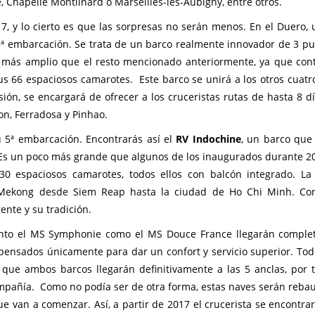
, Chapelle Montlinard o Marseilles-lès-Aubigny, entre otros.
7, y lo cierto es que las sorpresas no serán menos. En el Duero, 
5ª embarcación. Se trata de un barco realmente innovador de 3 pu
 más amplio que el resto mencionado anteriormente, ya que con
s 66 espaciosos camarotes. Este barco se unirá a los otros cuatr
ión, se encargará de ofrecer a los cruceristas rutas de hasta 8 dí
on, Ferradosa y Pinhao.
 5ª embarcación. Encontrarás así el
RV Indochine
, un barco que
). Es un poco más grande que algunos de los inaugurados durante 20
0 espaciosos camarotes, todos ellos con balcón integrado. La
l Mekong desde Siem Reap hasta la ciudad de Ho Chi Minh. Co
ente y su tradición.
 tanto el MS Symphonie como el MS Douce France llegarán compl
pensados únicamente para dar un confort y servicio superior. Tod
 que ambos barcos llegarán definitivamente a las 5 anclas, por t
mpañía. Como no podía ser de otra forma, estas naves serán rebau
e van a comenzar. Así, a partir de 2017 el crucerista se encontrar