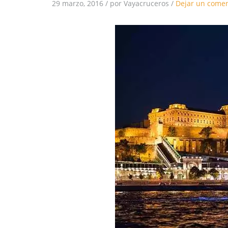
29 marzo, 2016
/
por Vayacruceros
/
Dejar un comen