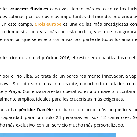
e los
cruceros fluviales
cada vez tienen más éxito entre los turis
bles cabinas por los ríos más importantes del mundo, pudiendo así
. En este campo,
Croisieurope
es una de las más prestigiosas co
lo demuestra una vez más con esta noticia; y es que inaugurará
renovación que se espera con ansia por parte de todos los amante
los ríos durante el próximo 2016, el resto serán bautizados en el
por el río Elba. Se trata de un barco realmente innovador, a vap
ldava. Su ruta será muy interesante, conociendo ciudades como
ce y Praga. Comenzará a estar operativo esta primavera y contará
lmente amplios, ideales para los cruceristas más exigentes.
gar a
La pèniche Danièle
, un barco un poco más pequeño y po
á capacidad para tan sólo 24 personas en sus 12 camarotes. 
ho más exclusivo, con un servicio mucho más personalizado.