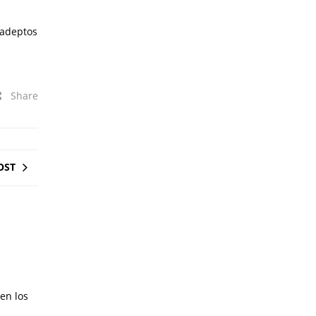
 adeptos
Share
OST
en los