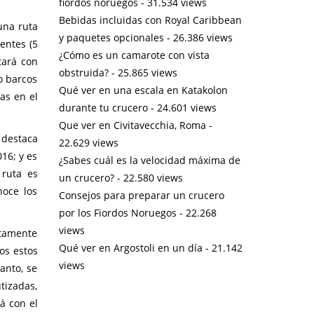
fiordos noruegos
- 31.534 views
Bebidas incluidas con Royal Caribbean
una ruta
y paquetes opcionales
- 26.386 views
entes (5
¿Cómo es un camarote con vista
tará con
obstruida?
- 25.865 views
o barcos
Qué ver en una escala en Katakolon
as en el
durante tu crucero
- 24.601 views
Que ver en Civitavecchia, Roma
-
 destaca
22.629 views
16; y es
¿Sabes cuál es la velocidad máxima de
 ruta es
un crucero?
- 22.580 views
noce los
Consejos para preparar un crucero
por los Fiordos Noruegos
- 22.268
views
etamente
Qué ver en Argostoli en un día
- 21.142
os estos
views
anto, se
tizadas,
á con el