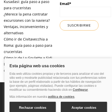
Kusadasi: guía paso a paso
Email*
para cruceristas
¿Merece la pena contratar
excursiones con la naviera?
Ventajas, inconvenientes y
alternativas
Cómo ir de Civitavecchia a
Roma: guía paso a paso para
cruceristas
Cómo ir de La Goulette a Sidi
Bou Said por libre desde tu
crucero
Política de privacidad
Política de cookies
Nota legal
Enlaces de
interés
© 2026 Blog Cruceros – Guía de cruceros. Todos los derechos reservados.