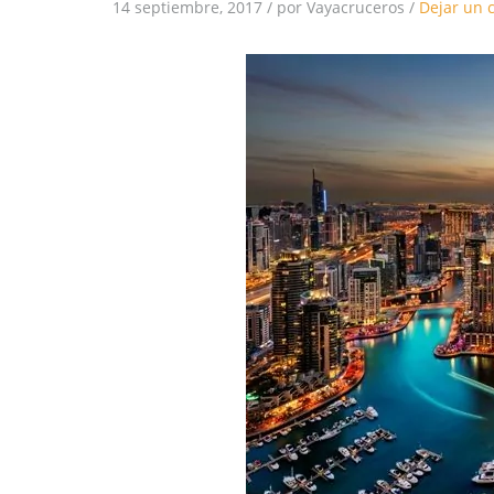
14 septiembre, 2017
/
por Vayacruceros
/
Dejar un 