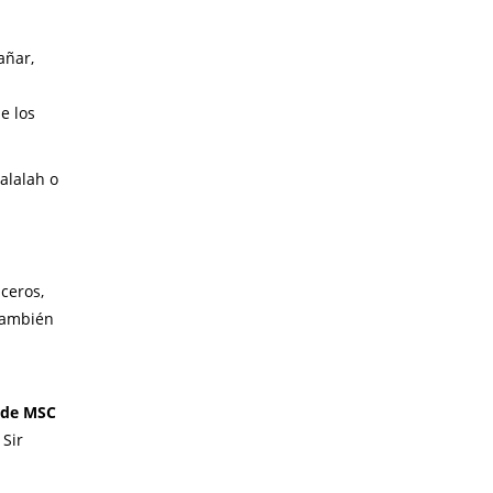
añar,
e los
Salalah o
ceros,
 también
 de MSC
 Sir