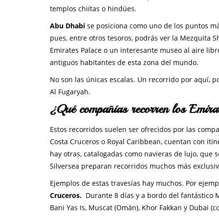
templos chiitas o hindúes.
Abu Dhabi
se posiciona como uno de los puntos más
pues, entre otros tesoros, podrás ver la Mezquita S
Emirates Palace o un interesante museo al aire libre
antiguos habitantes de esta zona del mundo.
No son las únicas escalas. Un recorrido por aquí, po
Al Fugaryah.
¿Qué compañías recorren los Emir
Estos recorridos suelen ser ofrecidos por las comp
Costa Cruceros o Royal Caribbean, cuentan con itin
hay otras, catalogadas como navieras de lujo, que 
Silversea preparan recorridos muchos más exclusivos
Ejemplos de estas travesías hay muchos. Por ejempl
Cruceros.
Durante 8 días y a bordo del fantástico 
Bani Yas Is, Muscat (Omán), Khor Fakkan y Dubai (c