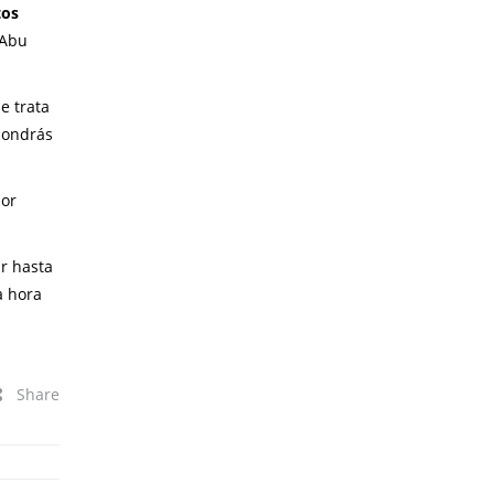
tos
 Abu
e trata
 pondrás
jor
ar hasta
a hora
Share