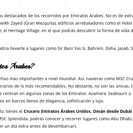
 destacados de los recorridos por Emiratos Árabes. No es de extr
heikh Zayed (Gran Mezquita), edificios arrebatadores como el Hotel
, el Heritage Village, en el que podrás descubrir la forma de vida d
dría llevarte a lugares como Sir Bani Yas Is, Bahrein, Doha, Jasab, 
atos Árabes?
añías más importantes a nivel mundial. Así, navieras como MSC Cru
erarios de lo más recomendables. No obstante, no son las únicas,
se centran en algunas zonas de los Emiratos. Azamara, Seabourn o
 en barcos llenos de elegancia, sofisticación y lujo.
o, tienes el
Crucero Emiratos Árabes Unidos, Omán desde Dubái
MSC Splendida, podrás conocer y recorrer lugares como Abu Dhabi,
on un día extra antes de desembarcar).