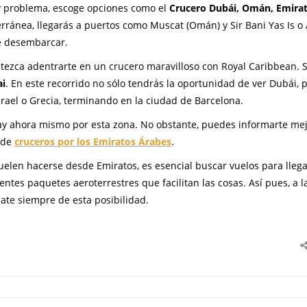
 problema, escoge opciones como el
Crucero Dubái, Omán, Emira
rránea, llegarás a puertos como Muscat (Omán) y Sir Bani Yas Is o
de desembarcar.
etezca adentrarte en un crucero maravilloso con Royal Caribbean. S
ai
. En este recorrido no sólo tendrás la oportunidad de ver Dubái,
srael o Grecia, terminando en la ciudad de Barcelona.
hay ahora mismo por esta zona. No obstante, puedes informarte me
n de
cruceros por los Emiratos Árabes
.
uelen hacerse desde Emiratos, es esencial buscar vuelos para lleg
ientes paquetes aeroterrestres que facilitan las cosas. Así pues, a l
ate siempre de esta posibilidad.