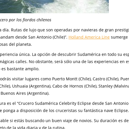
cero por los fiordos chilenos
 a día. Rutas de lujo que son operadas por navieras de gran prestig
aandam desde San Antonio (Chile)”.
Holland America Line
sumerge 
sas del planeta.
experiencia única. La opción de descubrir Sudamérica en todo su es
gicas calles. No obstante, será sólo una de las experiencias en es
o es bastante amplio.
drás visitar lugares como Puerto Montt (Chile), Castro (Chile), Pue
hile), Ushuaia (Argentina), Cabo de Hornos (Chile), Stanley (Malvina
Buenos Aires (Argentina).
ra es el “Crucero Sudamérica Celebrity Eclipse desde San Antonio (
e ponga a disposición de los cruceristas su fantástica nave Eclipse.
ble si estás buscando un buen viaje de novios. Su duración es de
o de la vida diaria y de la rutina.