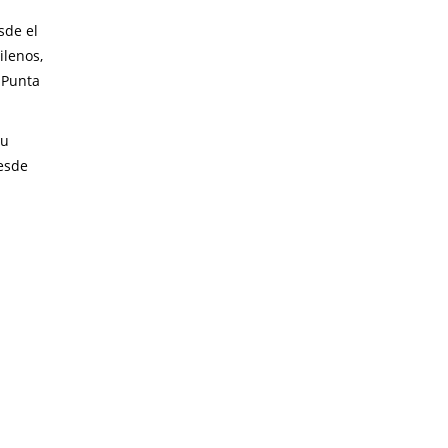
sde el
ilenos,
 Punta
su
desde