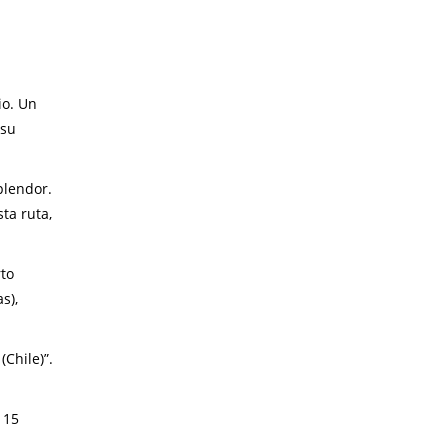
io. Un
su
plendor.
ta ruta,
rto
s),
Chile)”.
 15