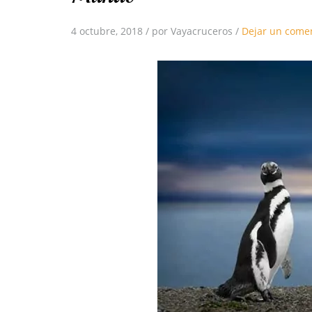
4 octubre, 2018
/
por Vayacruceros
/
Dejar un come