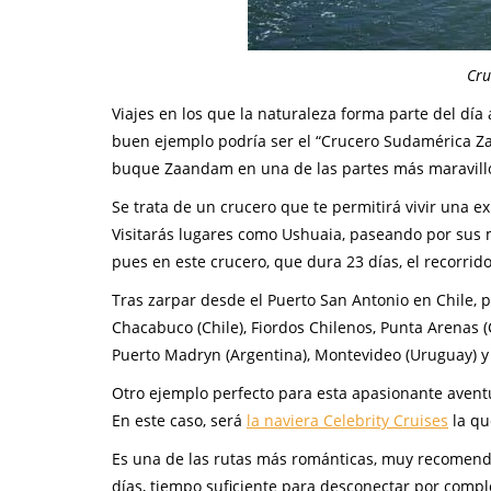
Cru
Viajes en los que la naturaleza forma parte del día
buen ejemplo podría ser el “Crucero Sudamérica Z
buque Zaandam en una de las partes más maravillo
Se trata de un crucero que te permitirá vivir una 
Visitarás lugares como Ushuaia, paseando por sus má
pues en este crucero, que dura 23 días, el recorrid
Tras zarpar desde el Puerto San Antonio en Chile, po
Chacabuco (Chile), Fiordos Chilenos, Punta Arenas (C
Puerto Madryn (Argentina), Montevideo (Uruguay) y 
Otro ejemplo perfecto para esta apasionante aventu
En este caso, será
la naviera Celebrity Cruises
la qu
Es una de las rutas más románticas, muy recomenda
días, tiempo suficiente para desconectar por complet