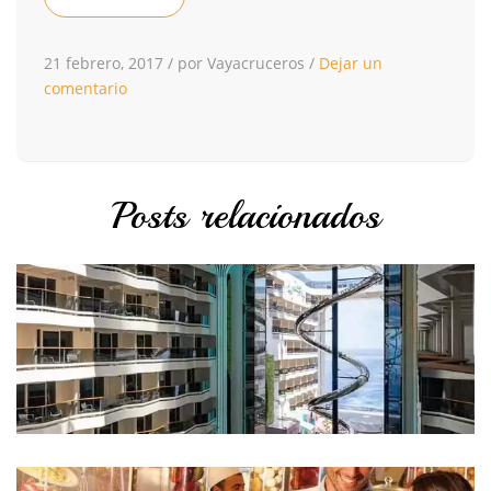
21 febrero, 2017
/
por Vayacruceros
/
Dejar un
comentario
Posts relacionados